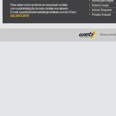
Imóveis para comprar
Para saber como se tornar um associado ou falar
Imóveis Locação
com a administração da rede contate-nos através:
Imóveis Temporada
E-mail: suporte@webmarketingimobiliario.com.br / Fone :
Pesquisa Avançada
(41) 3472-2070
Desenvolvido