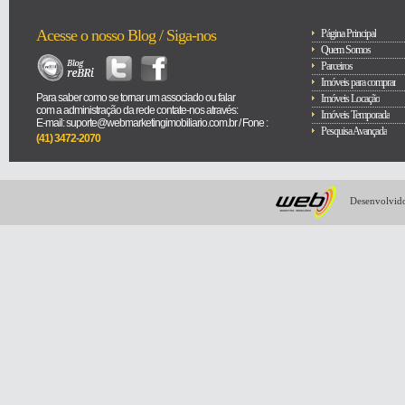
Acesse o nosso Blog / Siga-nos
Página Principal
Quem Somos
Parceiros
Imóveis para comprar
Para saber como se tornar um associado ou falar
Imóveis Locação
com a administração da rede contate-nos através:
Imóveis Temporada
E-mail: suporte@webmarketingimobiliario.com.br / Fone :
Pesquisa Avançada
(41) 3472-2070
Desenvolvido