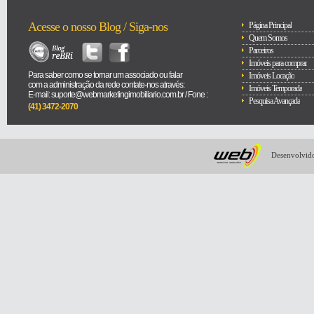
Acesse o nosso Blog / Siga-nos
Página Principal
Quem Somos
Parceiros
Imóveis para comprar
Para saber como se tornar um associado ou falar
Imóveis Locação
com a administração da rede contate-nos através:
Imóveis Temporada
E-mail: suporte@webmarketingimobiliario.com.br / Fone :
Pesquisa Avançada
(41) 3472-2070
Desenvolvido