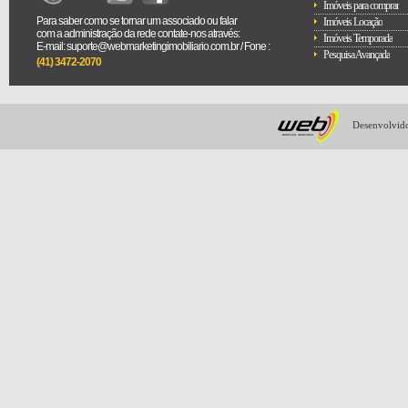
Imóveis para comprar
Para saber como se tornar um associado ou falar
Imóveis Locação
com a administração da rede contate-nos através:
Imóveis Temporada
E-mail: suporte@webmarketingimobiliario.com.br / Fone :
Pesquisa Avançada
(41) 3472-2070
Desenvolvido