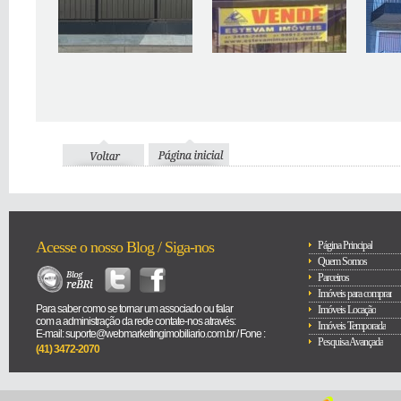
Acesse o nosso Blog / Siga-nos
Página Principal
Quem Somos
Parceiros
Imóveis para comprar
Para saber como se tornar um associado ou falar
Imóveis Locação
com a administração da rede contate-nos através:
Imóveis Temporada
E-mail: suporte@webmarketingimobiliario.com.br / Fone :
Pesquisa Avançada
(41) 3472-2070