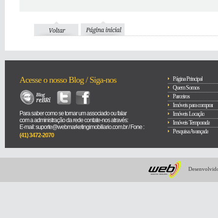
Acesse o nosso Blog / Siga-nos
Página Principal
Quem Somos
Parceiros
Imóveis para comprar
Para saber como se tornar um associado ou falar
Imóveis Locação
com a administração da rede contate-nos através:
Imóveis Temporada
E-mail: suporte@webmarketingimobiliario.com.br / Fone :
Pesquisa Avançada
(41) 3472-2070
Desenvolvido