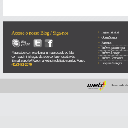
Acesse o nosso Blog / Siga-nos
Página Principal
Quem Somos
Parceiros
Imóveis para comprar
Para saber como se tornar um associado ou falar
Imóveis Locação
com a administração da rede contate-nos através:
Imóveis Temporada
E-mail: suporte@webmarketingimobiliario.com.br / Fone :
Pesquisa Avançada
(41) 3472-2070
Desenvolvido