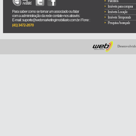
Parceiros
Imóveis para comprar
Para saber como se tornar um associado ou falar
Imóveis Locação
com a administração da rede contate-nos através:
Imóveis Temporada
E-mail: suporte@webmarketingimobiliario.com.br / Fone :
Pesquisa Avançada
(41) 3472-2070
Desenvolvido